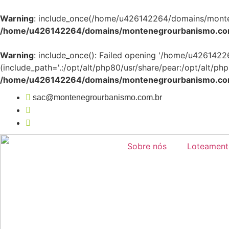
Warning
: include_once(/home/u426142264/domains/montene
/home/u426142264/domains/montenegrourbanismo.com.
Warning
: include_once(): Failed opening '/home/u426142
(include_path='.:/opt/alt/php80/usr/share/pear:/opt/alt/php
/home/u426142264/domains/montenegrourbanismo.com.
sac@montenegrourbanismo.com.br
Sobre nós
Loteament