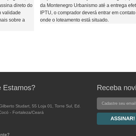
ssina direto do
da Montenegro Urbanismo até a entrega efe
m validade
IPTU, o comprador deverá entrar em contato 
 mais sobre a
onde o loteamento está situado.
 Estamos?
Receba nov
Gilberto Studart, 55 Loja 01, Torre Sul, Ed.
Cocó - Fortaleza/Ceará
ASSINAR!
ente?