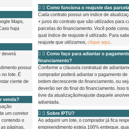
Como funciona o reajuste das parcel
Cada contrato possui um índice de atualiza
oogle Maps,
+ juros do contrato que são utilizados para c
Caso haja
parcelas do financiamento. Você pode consul
qual índice de reajuste é utilizado. Para sab
reajuste que utilizamos,
clique aqui
.
r deverá
Como faço para adiantar o pagament
financiamento?
dimento possui
Conforme a cláusula contratual de adiantam
 no lote. É
comprador poderá adiantar o pagamento de 
star ciente de
ordem decrescente do financiamento, ou sej
deverão ser do final do financiamento. Isso 
livre da atualização/reajuste daquele ano/v
 e venda?
adiantada.
nsação
 de um corretor
Sobre IPTU?
l contendo o
Ao adquirir um lote, o comprador já fica re
 as páginas,
empreendimento esteja 100% entregue, quan