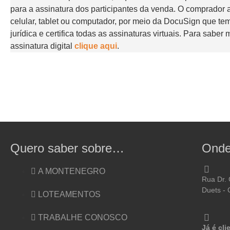
para a assinatura dos participantes da venda. O comprador a
celular, tablet ou computador, por meio da DocuSign que te
jurídica e certifica todas as assinaturas virtuais. Para saber
assinatura digital
clique aqui
.
Quero saber sobre…
Onde
A MONTENEGRO
Rua Dr. 
Duets - 
LOTEAMENTOS
TRABALHE CONOSCO
Já é cli