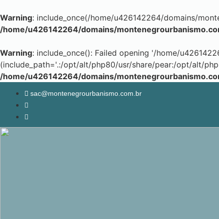
Warning
: include_once(/home/u426142264/domains/montene
/home/u426142264/domains/montenegrourbanismo.com.
Warning
: include_once(): Failed opening '/home/u426142
(include_path='.:/opt/alt/php80/usr/share/pear:/opt/alt/php
/home/u426142264/domains/montenegrourbanismo.com.
sac@montenegrourbanismo.com.br