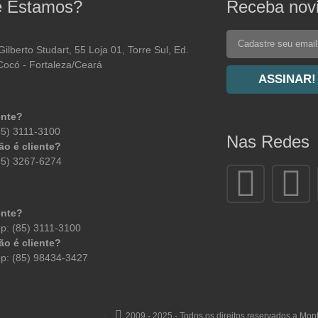
 Estamos?
Receba nov
Gilberto Studart, 55 Loja 01, Torre Sul, Ed.
Cocó - Fortaleza/Ceará
ASSINAR!
ente?
85) 3111-3100
Nas Redes
ão é cliente?
85) 3267-6274
ente?
p: (85) 3111-3100
ão é cliente?
p: (85) 98434-3427
2009 - 2025 - Todos os direitos reservados a Mo